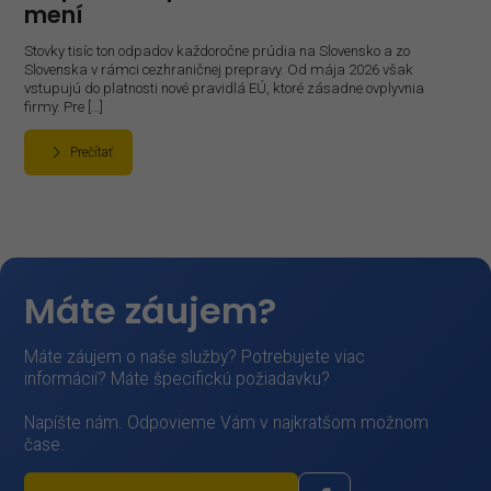
mení
Stovky tisíc ton odpadov každoročne prúdia na Slovensko a zo
Slovenska v rámci cezhraničnej prepravy. Od mája 2026 však
vstupujú do platnosti nové pravidlá EÚ, ktoré zásadne ovplyvnia
firmy. Pre […]
Prečítať
Máte záujem?
Máte záujem o naše služby? Potrebujete viac
informácií? Máte špecifickú požiadavku?
Napíšte nám. Odpovieme Vám v najkratšom možnom
čase.