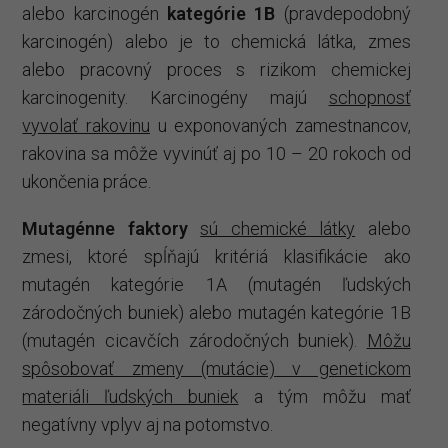
alebo karcinogén
kategórie 1B
(pravdepodobný
karcinogén) alebo je to chemická látka, zmes
alebo pracovný proces s rizikom chemickej
karcinogenity. Karcinogény majú
schopnosť
vyvolať rakovinu
u exponovaných zamestnancov,
rakovina sa môže vyvinúť aj po 10 – 20 rokoch od
ukončenia práce.
Mutagénne faktory
sú chemické látky
alebo
zmesi, ktoré spĺňajú kritériá klasifikácie ako
mutagén kategórie 1A (mutagén ľudských
zárodočných buniek) alebo mutagén kategórie 1B
(mutagén cicavčích zárodočných buniek).
Môžu
spôsobovať zmeny (mutácie) v genetickom
materiáli ľudských buniek
a tým môžu mať
negatívny vplyv aj na potomstvo.