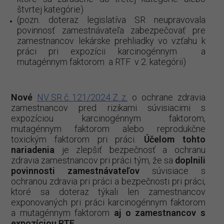
štvrtej kategórie)
(pozn. doteraz legislatíva SR neupravovala
povinnosť zamestnávateľa zabezpečovať pre
zamestnancov lekárske prehliadky vo vzťahu k
práci pri expozícii karcinogénnym a
mutagénnym faktorom a RTF v 2. kategórii)
Nové
NV SR č. 121/2024 Z. z.
o ochrane zdravia
zamestnancov pred rizikami súvisiacimi s
expozíciou karcinogénnym faktorom,
mutagénnym faktorom alebo reprodukčne
toxickým faktorom pri práci.
Účelom tohto
nariadenia
je zlepšiť bezpečnosť a ochranu
zdravia zamestnancov pri práci tým, že sa
doplnili
povinnosti zamestnávateľov
súvisiace s
ochranou zdravia pri práci a bezpečnosti pri práci,
ktoré sa doteraz týkali len zamestnancov
exponovaných pri práci karcinogénnym faktorom
a mutagénnym faktorom
aj o zamestnancov s
expozíciou RTF.