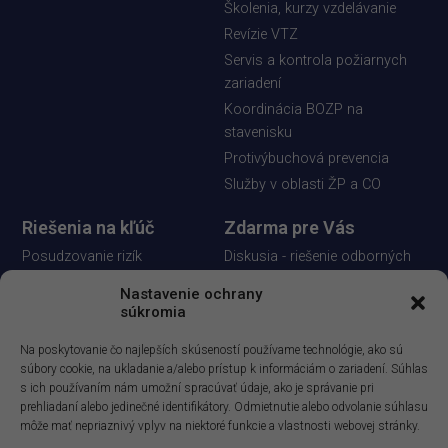
Školenia, kurzy vzdelávanie
Revízie VTZ
Servis a kontrola požiarnych
zariadení
Koordinácia BOZP na
stavenisku
Protivýbuchová prevencia
Služby v oblasti ŽP a CO
Riešenia na kľúč
Zdarma pre Vás
Posudzovanie rizík
Diskusia - riešenie odborných
otázok
Bezpečnostnotechnická
Nastavenie ochrany
služba
Informačný spravodaj
súkromia
Vypracovanie dokumentácie
Demoverzia aplikácie
Na poskytovanie čo najlepších skúseností používame technológie, ako sú
BESOFT Online
Výkon auditov
súbory cookie, na ukladanie a/alebo prístup k informáciám o zariadení. Súhlas
Demoverzia E-learningoveho
Odborné poradenstvo
s ich používaním nám umožní spracúvať údaje, ako je správanie pri
kurzu
prehliadaní alebo jedinečné identifikátory. Odmietnutie alebo odvolanie súhlasu
Vývoj softvérových aplikácií
môže mať nepriaznivý vplyv na niektoré funkcie a vlastnosti webovej stránky.