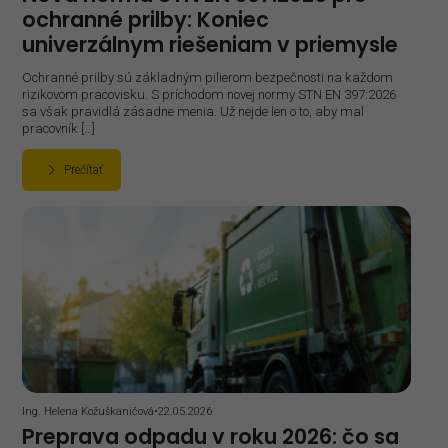
ochranné prilby: Koniec
univerzálnym riešeniam v priemysle
Ochranné prilby sú základným pilierom bezpečnosti na každom
rizikovom pracovisku. S príchodom novej normy STN EN 397:2026
sa však pravidlá zásadne menia. Už nejde len o to, aby mal
pracovník […]
Prečítať
Ing. Helena Kožuškaničová
•
22.05.2026
Preprava odpadu v roku 2026: čo sa