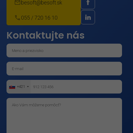
besoft@besoft.sk
055 / 720 16 10
Kontaktujte nás
+421