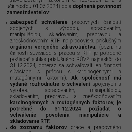
účinnosťou 01.06.2024) bola
doplnená povinnosť
zamestnávateľov
:
zabezpečiť schválenie
pracovných činností
spojených s výrobou, spracovaním,
manipuláciou, skladovaním, prepravou a
zneškodňovaním
RTF
na pracovisku príslušným
orgánom verejného zdravotníctva.
(pozn. na
činnosti súvisiace s prácou s RTF je potrebné
požiadať súhlas príslušného RÚVZ najneskôr do
31.12.2024, doteraz sa schvaľovali len činnosti
súvisiace s prácou s karcinogénnymi a
mutagénnymi faktormi).
Ak spoločnosť má
vydané rozhodnutie o schválení
spojených s
výrobou, spracovaním, manipuláciou,
skladovaním, prepravou a zneškodňovaním
karcinogénnych a mutagénnych faktorov, je
potrebné do 31.12.2024 požiadať o
schválenie povolenia manipulácie a
skladovanie RTF.
do zoznamu faktorov
práce a pracovného