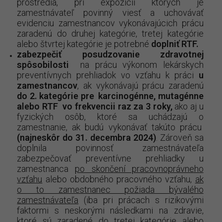
prostredia, pri expozícii ktorých je
zamestnávateľ povinný viesť a uchovávať
evidenciu zamestnancov vykonávajúcich prácu
zaradenú do druhej kategórie, tretej kategórie
alebo štvrtej kategórie je potrebné
doplniť RTF.
zabezpečiť posudzovanie zdravotnej
spôsobilosti
na prácu výkonom lekárskych
preventívnych prehliadok vo vzťahu k práci
u
zamestnancov
, ak vykonávajú prácu zaradenú
do 2. kategórie pre karcinogénne, mutagénne
alebo RTF vo frekvencii raz za 3 roky,
ako aj u
fyzických osôb, ktoré sa uchádzajú o
zamestnanie, ak budú vykonávať takúto prácu
(najneskôr do 31. decembra 2024)
. Zároveň sa
doplnila povinnosť zamestnávateľa
zabezpečovať preventívne prehliadky u
zamestnanca
po skončení pracovnoprávneho
vzťahu
alebo obdobného pracovného vzťahu,
ak
o to zamestnanec požiada bývalého
zamestnávateľa
(iba pri prácach s rizikovými
faktormi s neskorými následkami na zdravie,
ktoré sú zaradené do tretej kategórie alebo