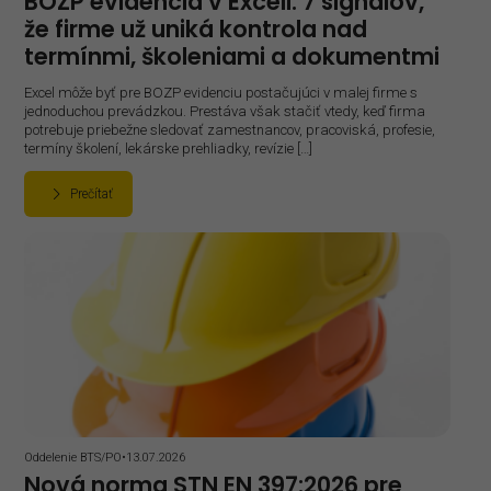
BOZP evidencia v Exceli: 7 signálov,
že firme už uniká kontrola nad
termínmi, školeniami a dokumentmi
Excel môže byť pre BOZP evidenciu postačujúci v malej firme s
jednoduchou prevádzkou. Prestáva však stačiť vtedy, keď firma
potrebuje priebežne sledovať zamestnancov, pracoviská, profesie,
termíny školení, lekárske prehliadky, revízie […]
Prečítať
Oddelenie BTS/PO
•
13.07.2026
Nová norma STN EN 397:2026 pre