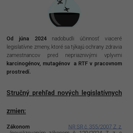
Od júna 2024
nadobudli účinnosť viaceré
legislatívne zmeny, ktoré sa týkajú ochrany zdravia
zamestnancov pred nepriaznivými vplyvmi
karcinogénov, mutagénov a RTF
v pracovnom
prostredí.
Stručný prehľad nových legislatívnych
zmien:
Zákonom
NR SR č. 355/2007 Z. z.
(novelizovaným zákonom č. 120/2024 Z. z. s