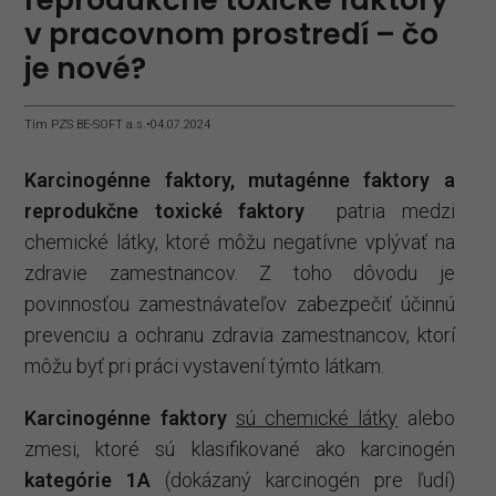
v pracovnom prostredí – čo
je nové?
Tím PZS BE-SOFT a.s.
•
04.07.2024
Karcinogénne faktory, mutagénne faktory a
reprodukčne toxické faktory
patria medzi
chemické látky, ktoré môžu negatívne vplývať na
zdravie zamestnancov. Z toho dôvodu je
povinnosťou zamestnávateľov zabezpečiť účinnú
prevenciu a ochranu zdravia zamestnancov, ktorí
môžu byť pri práci vystavení týmto látkam.
Karcinogénne faktory
sú chemické látky
alebo
zmesi, ktoré sú klasifikované ako karcinogén
kategórie 1A
(dokázaný karcinogén pre ľudí)