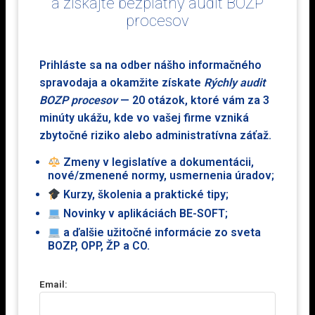
a získajte bezplatný audit BOZP
procesov
Prihláste sa na odber nášho informačného
Cenník
spravodaja a okamžite získate
Rýchly audit
BOZP procesov
— 20 otázok, ktoré vám za 3
Bezpečnosť a ochrana zdravia pri práci
minúty ukážu, kde vo vašej firme vzniká
zbytočné riziko alebo administratívna záťaž.
99
,50
€
Zmeny v legislatíve a dokumentácii,
bez DPH / 12 mesiacov
nové/zmenené normy, usmernenia úradov;
Kurzy, školenia a praktické tipy;
každý ďalší používateľ
60 €
Novinky v aplikáciách BE-SOFT;
na 12 mesiacov
a ďalšie užitočné informácie zo sveta
BOZP, OPP, ŽP a CO.
Objednať
Email: