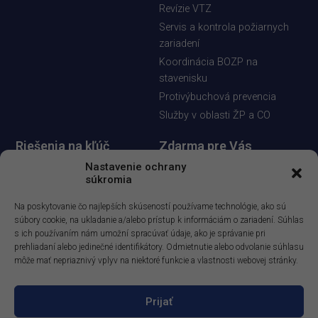
Revízie VTZ
Servis a kontrola požiarnych
zariadení
Koordinácia BOZP na
stavenisku
Protivýbuchová prevencia
Služby v oblasti ŽP a CO
Riešenia na kľúč
Zdarma pre Vás
Posudzovanie rizík
Diskusia - riešenie odborných
Nastavenie ochrany
súkromia
otázok
Bezpečnostnotechnická
služba
Informačný spravodaj
Na poskytovanie čo najlepších skúseností používame technológie, ako sú
Vypracovanie dokumentácie
Demoverzia aplikácie
súbory cookie, na ukladanie a/alebo prístup k informáciám o zariadení. Súhlas
s ich používaním nám umožní spracúvať údaje, ako je správanie pri
BESOFT Online
Výkon auditov
prehliadaní alebo jedinečné identifikátory. Odmietnutie alebo odvolanie súhlasu
Demoverzia E-learningoveho
Odborné poradenstvo
môže mať nepriaznivý vplyv na niektoré funkcie a vlastnosti webovej stránky.
kurzu
Vývoj softvérových aplikácií
Prijať