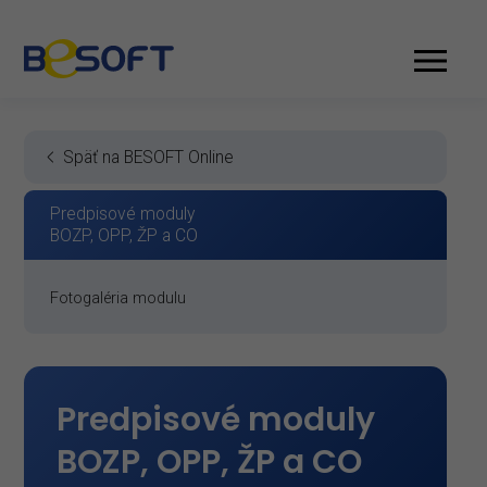
Späť na BESOFT Online
Predpisové moduly
BOZP, OPP, ŽP a CO
Fotogaléria modulu
Predpisové moduly
BOZP, OPP, ŽP a CO