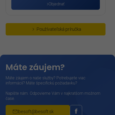
Objednať
Používateľská príručka
Máte záujem?
Máte záujem o naše služby? Potrebujete viac
informácií? Máte špecifickú požiadavku?
Napíšte nám. Odpovieme Vám v najkratšom možnom
čase.
besoft@besoft.sk