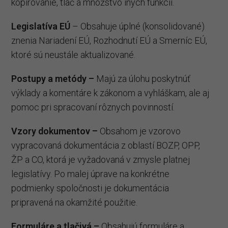
kopírovanie, tlač a množstvo iných funkcií.
Legislatíva EÚ
– Obsahuje úplné (konsolidované)
znenia Nariadení EÚ, Rozhodnutí EÚ a Smerníc EÚ,
ktoré sú neustále aktualizované.
Postupy a metódy –
Majú za úlohu poskytnúť
výklady a komentáre k zákonom a vyhláškam, ale aj
pomoc pri spracovaní rôznych povinností.
Vzory dokumentov –
Obsahom je vzorovo
vypracovaná dokumentácia z oblastí BOZP, OPP,
ŽP a CO, ktorá je vyžadovaná v zmysle platnej
legislatívy. Po malej úprave na konkrétne
podmienky spoločnosti je dokumentácia
pripravená na okamžité použitie.
Formuláre a tlačivá –
Obsahujú formuláre a