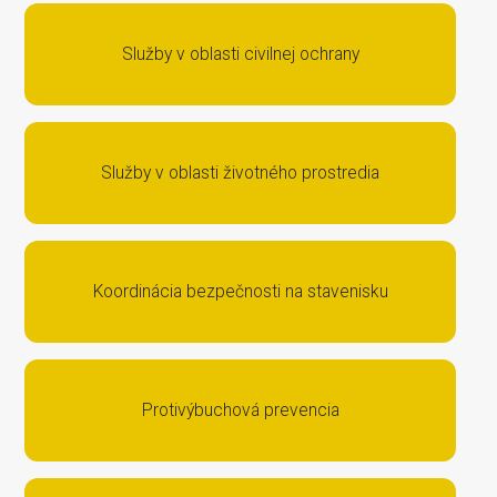
Služby v oblasti civilnej ochrany
Služby v oblasti životného prostredia
Koordinácia bezpečnosti na stavenisku
Buďte informovaní o
novinkách BOZP a OPP
a získajte bezplatný audit BOZP
Protivýbuchová prevencia
procesov