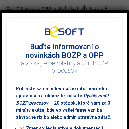
Bg1 – rozvod plynov s pretlakom plynu do 0,4
×
MPa vrátane
Bg3 – rozvod plynov s pretlakom plynu do 0,005
MPa
Bh1 – spotrebu plynov spaľovaním s výkonom od
Buďte informovaní o
5 kW do 0,5 MW
novinkách BOZP a OPP
Bh2 – spotrebu plynov spaľovaním s výkonom od
a získajte bezplatný audit BOZP
5 kW do 50 kW
procesov
Odborné prehliadky a odborné skúšky
plynových zariadení v rozsahu:
Prihláste sa na odber nášho informačného
spravodaja a okamžite získate
Rýchly audit
Af – znižovanie tlaku plynu
BOZP procesov
— 20 otázok, ktoré vám za 3
Ag1 – rozvod plynov
minúty ukážu, kde vo vašej firme vzniká
Ag2 – plynovody z nekovových materiálov
zbytočné riziko alebo administratívna záťaž.
Ag3 – acetylénovody
Zmeny v legislatíve a dokumentácii,