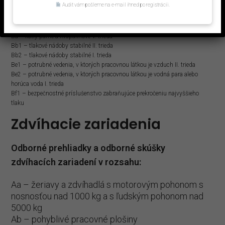
Audit vám pošleme na e-mail ihneď po registrácii.
Aa4 – kotly parné a kvapalinové IV. trieda
Ab1 – tlakové nádoby stabilné IV. trieda
Ab2 – tlakové nádoby stabilné III. trieda
Ba – kotly parné a kvapalinové V. trieda
Bb1 – tlakové nádoby stabilné II. trieda
Bb2 – tlakové nádoby stabilné I. trieda
Be1 – potrubné vedenia, v ktorých pracovnou látkou je vzduch II. trieda
Be2 – potrubné vedenia, v ktorých pracovnou látkou je vodná para alebo
horúca voda I. trieda
Bf1 – bezpečnostné príslušenstvo zabraňujúce prekročeniu najvyššieho
tlaku
Zdvíhacie zariadenia
Odborné prehliadky a odborné skúšky
zdvíhacích zariadení v rozsahu:
Aa – žeriavy a zdvíhadlá s motorovým pohonom s
nosnosťou nad 1000 kg a s ľudským pohonom nad
5000 kg
Ab – pohyblivé pracovné plošiny