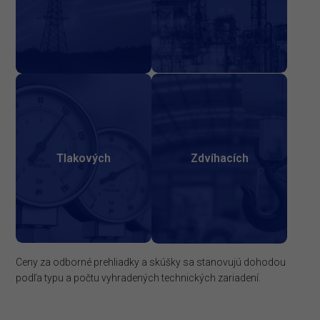
Tlakových
Zdvíhacích
Ceny za odborné prehliadky a skúšky sa stanovujú dohodou
podľa typu a počtu vyhradených technických zariadení.