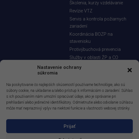
Školenia, kurzy vzdelávanie
Revízie VTZ
Servis a kontrola požiarnych
zariadení
Koordinácia BOZP na
stavenisku
Protivýbuchová prevencia
Služby v oblasti ŽP a CO
Nastavenie ochrany
Riešenia na kľúč
Zdarma pre Vás
súkromia
Posudzovanie rizík
Diskusia - riešenie odborných
Na poskytovanie čo najlepších skúseností používame technológie, ako sú
otázok
Bezpečnostnotechnická
súbory cookie, na ukladanie a/alebo prístup k informáciám o zariadení. Súhlas
služba
Informačný spravodaj
s ich používaním nám umožní spracúvať údaje, ako je správanie pri
prehliadaní alebo jedinečné identifikátory. Odmietnutie alebo odvolanie súhlasu
Vypracovanie dokumentácie
Demoverzia aplikácie
môže mať nepriaznivý vplyv na niektoré funkcie a vlastnosti webovej stránky.
BESOFT Online
Výkon auditov
Demoverzia E-learningoveho
Odborné poradenstvo
kurzu
Prijať
Vývoj softvérových aplikácií