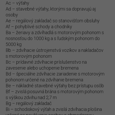
Ac – výťahy
Ad – stavebné výťahy, ktorými sa dopravujú aj
osoby
Ae – regálový zakladač so stanovišťom obsluhy
Af – pohyblivé schody a chodníky
Ba – žeriavy a zdvíhadlá s motorovým pohonom s
nosnosťou do 1000 kg a s ľudským pohonom do
5000 kg
Bb – zdvíhacie ústrojenstvá vozíkov a nakladačov
s motorovým pohonom
Bc – prídavné zdvíhacie príslušenstvo na
zavesenie alebo uchopenie bremena
Bd – špeciálne zdvíhacie zariadenie s motorovým
pohonom určené na zdvíhanie bremena
Be – nákladné stavebné výťahy bez prístupu osôb
Bf – zvislá posuvná brána s motorovým pohonom
s výškou zdvihu nad 2,7 m
Bg – regálový zakladač
Bi – schodiskový výťah a zvislá zdvíhacia plošina