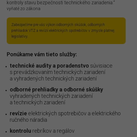
kontroly stavu bezpečnosti technického zariadenia.”
vyňaté zo zákona
Zabezpečíme pre vás výkon odborných skúšok, odborných
prehliadok VTZ a revízií elektrických spotrebičov v zmysle platnej
legislatívy.
Ponúkame vám tieto služby:
technické audity a poradenstvo
súvisiace
s prevádzkovaním technických zariadení
a vyhradených technických zariadení
odborné prehliadky a odborné skúšky
vyhradených technických zariadení
a technických zariadení
revízie
elektrických spotrebičov a elektrického
ručného náradia
kontrolu
rebríkov a regálov