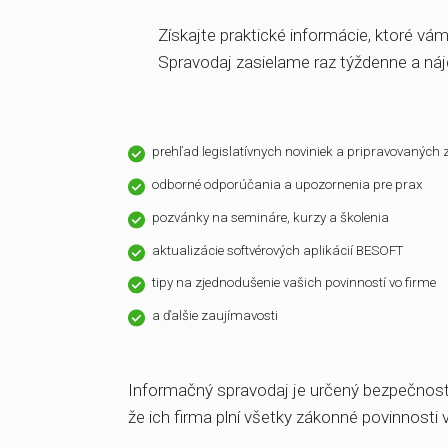
Informačný spravodaj pre fi
Získajte praktické informácie,
Spravodaj zasielame raz týžde
prehľad legislatívnych noviniek a pri
odborné odporúčania a upozornenia p
pozvánky na semináre, kurzy a školen
aktualizácie softvérových aplikácií BE
tipy na zjednodušenie vašich povinnost