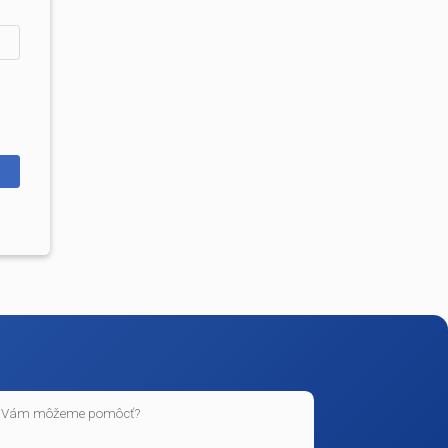
y, usmernenia úradov;
.
lade
môžeme spracovať v súlade