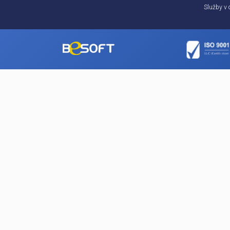
Produkty
BESOFT Online
Softvér BTS
Informačný portál E-BTS
E-learning