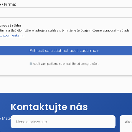
nky v aplikáciách BE-SOFT;
zbytočné riziko alebo administratívna záťaž.
šie užitočné informácie zo sveta BOZP, OPP, ŽP a CO.
Zmeny v legislatíve a dokumentácii, nové/zmenené norm
Kurzy, školenia a praktické tipy;
Novinky v aplikáciách BE-SOFT;
a ďalšie užitočné informácie zo sveta BOZP, OPP, ŽP a CO
Email:
irma:
Meno / Firma:
vý súhlas
 tlačidlo nižšie vyjadrujete súhlas s tým, že vaše údaje môžeme spracovať v sú
dmienkami.
Marketingový súhlas
Kliknutím na tlačidlo nižšie vyjadrujete súhlas s tým, že vaše údaje 
s týmito podmienkami.
Audit vám pošleme na e-mail ihneď po registrácii.