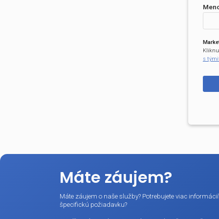
Novi
a ďal
Email:
Meno / F
Marketingo
Kliknutím na
s týmito po