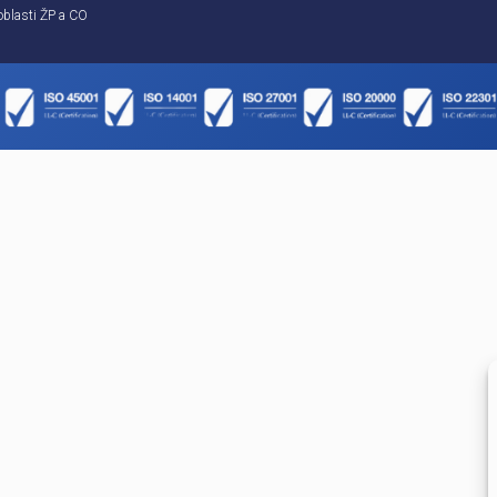
Súhlasím so spracovaním osobných údajov v zmy
18/2018 Z. z. o ochrane osobných údajov a o zme
niektorých zákonov.
Služby
Riešenia na
Pracovná zdravotná služba
Posudzovanie ri
Bezpečnostnotechnická služba
Bezpečnostnote
Služby technika a špecialistu požiarnej ochrany
Vypracovanie d
Školenia, kurzy vzdelávanie
Výkon auditov
Revízie VTZ
Odborné porade
Servis a kontrola požiarnych zariadení
Vývoj softvérový
Koordinácia BOZP na stavenisku
Protivýbuchová prevencia
Služby v oblasti ŽP a CO