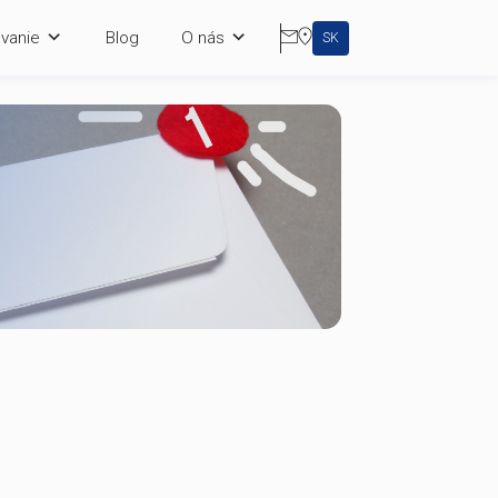
rning
Vzdelávanie
Blog
O nás
v