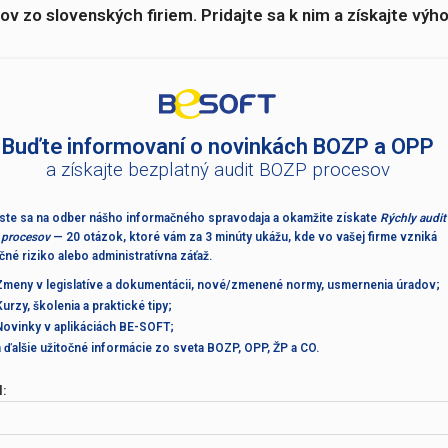
ezpečnostným technikom, personalistom, manažérom 
vinnosti včas a efektívne.
esionálov zo slovenských firiem. Pridajte sa k n
ďte informovaní o novinkách BOZP a 
a získajte bezplatný audit BOZP procesov
e sa na odber nášho informačného spravodaja a okamžite zí
udit BOZP procesov
— 20 otázok, ktoré vám za 3 minúty ukážu
Buďte informovaní o novinkác
me vzniká zbytočné riziko alebo administratívna záťaž.
a získajte bezplatný audit BOZP
y v legislatíve a dokumentácii, nové/zmenené normy, usm
;
Prihláste sa na odber nášho informačného spravodaja a okam
, školenia a praktické tipy;
BOZP procesov
— 20 otázok, ktoré vám za 3 minúty ukážu, kde