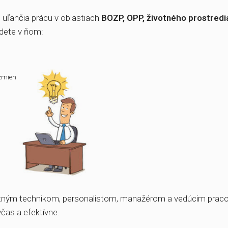
rmy
 ktoré vám uľahčia prácu v oblastiach
BOZP, OPP, živ
nne a nájdete v ňom:
pravovaných zmien
re prax
ia
SOFT
í vo firme