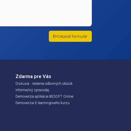
ácii.