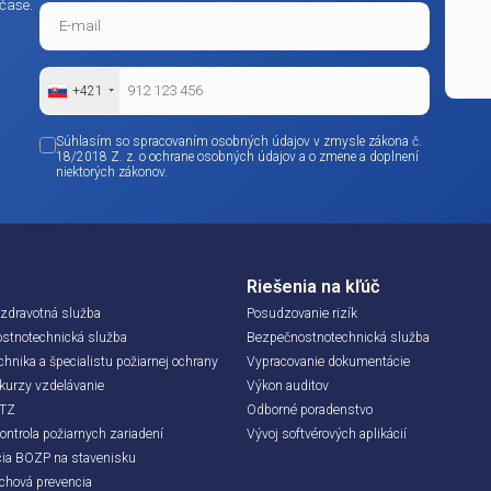
Audit vám pošleme na e-mail ihneď po registr
Kontaktujte nás
c informácií? Máte
om možnom čase.
+421