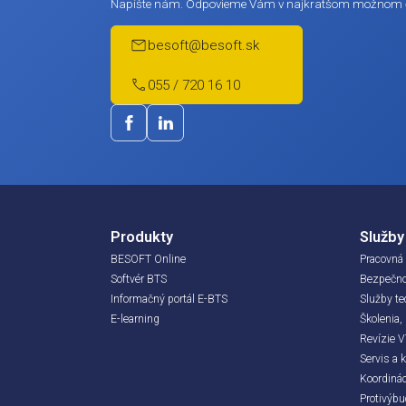
Máte záujem?
Máte záujem o naše služby? Potrebujete via
špecifickú požiadavku?
Napíšte nám. Odpovieme Vám v najkratš
besoft@besoft.sk
055 / 720 16 10