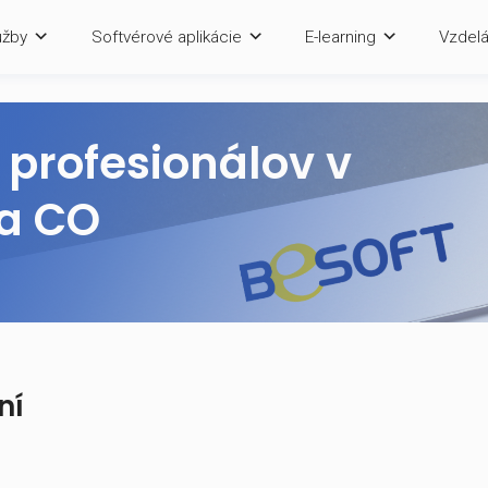
Služby
Softvérové aplikácie
E-lea
pre profesionálov 
 ŽP a CO
movaní