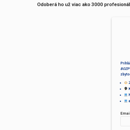
a ďalšie zaujímavosti
Informačný spravodaj je určený b
že ich firma plní všetky zákonné po
Odoberá ho už viac ako 3000 prof
Bu
Prihlást
Rýchly a
vašej fir
Zmen
úradov
Kurzy