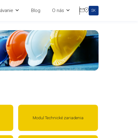
rning
Vzdelávanie
Blog
O nás