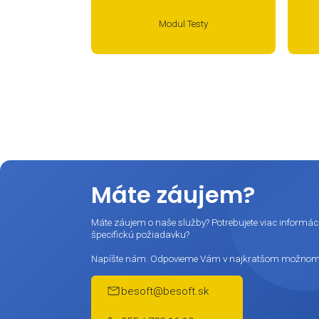
OPP, ŽP a CO)
Bu
Modul Testy
Prihlást
Rýchly a
vašej fir
Zmen
úradov
Kurzy
Novi
a ďal
Máte záujem?
Email:
Máte záujem o naše služby? Potrebujete via