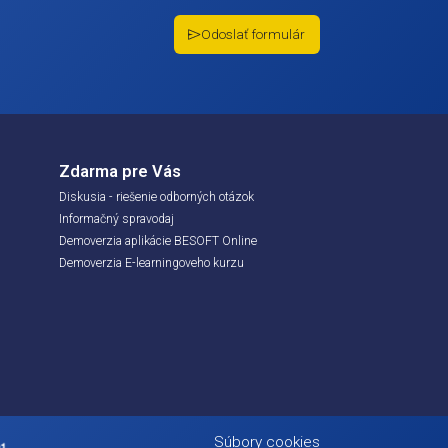
lade
Odoslať
sle zákona č.
ne a doplnení
 kľúč
Zdarma pre Vás
zík
Diskusia - riešenie odborných otázo
chnická služba
Informačný spravodaj
okumentácie
Demoverzia aplikácie BESOFT Onlin