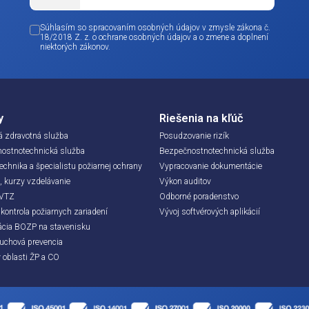
irma:
om možnom čase.
vý súhlas
 tlačidlo nižšie vyjadrujete súhlas s tým, že vaše údaje môžeme spracovať v sú
+421
dmienkami.
Súhlasím so spracovaním osobných údajov v zmy
18/2018 Z. z. o ochrane osobných údajov a o zme
niektorých zákonov.
Audit vám pošleme na e-mail ihneď po registrácii.
Služby
Riešenia na
Pracovná zdravotná služba
Posudzovanie ri
Bezpečnostnotechnická služba
Bezpečnostnote
Služby technika a špecialistu požiarnej ochrany
Vypracovanie d