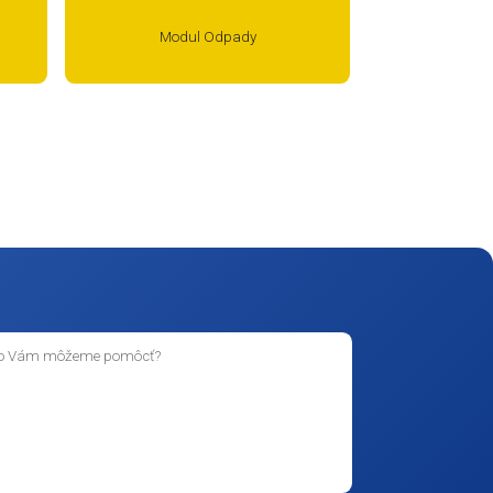
dul Zamestnanci
Modul Technické zariade
OPP
Systém manažérstva
Modul Odpady
BOZP
skate
, kde vo
ernenia