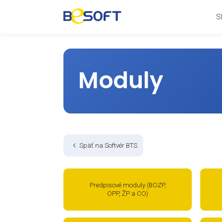
Moduly
Späť na Softvér BTS
Predpisové moduly (BOZP,