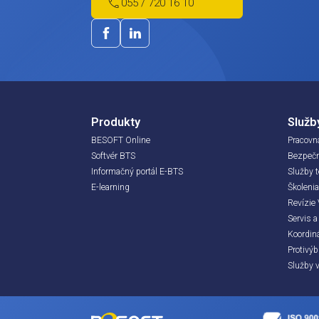
špecifickú požiadavku?
Meno / F
Napíšte nám. Odpovieme Vám v najkratš
besoft@besoft.sk
Marketingo
Kliknutím na
055 / 720 16 10
s týmito po
Produkty
BESOFT Online
Softvér BTS
Informačný portál E-BTS