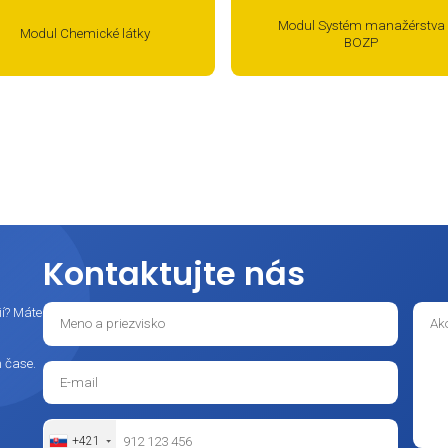
Modul Riziká
Mo
ďte informovaní o novinkách BOZP a 
a získajte bezplatný audit BOZP procesov
Modul 
Modul Chemické látky
e sa na odber nášho informačného spravodaja a okamžite zí
udit BOZP procesov
— 20 otázok, ktoré vám za 3 minúty ukážu
me vzniká zbytočné riziko alebo administratívna záťaž.
y v legislatíve a dokumentácii, nové/zmenené normy, usm
;
, školenia a praktické tipy;
nky v aplikáciách BE-SOFT;
šie užitočné informácie zo sveta BOZP, OPP, ŽP a CO.
Kontaktujte nás
c informácií? Máte