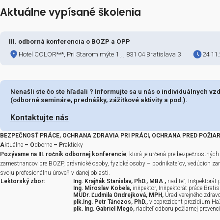
Aktuálne vypísané školenia
III. odborná konferencia o BOZP a OPP
Hotel COLOR***, Pri Starom mýte 1 , , 831 04 Br
Nenašli ste čo ste hľadali ? Informujte sa u n
ďte informovaní o novinkách BOZP a 
(odborné semináre, prednášky, zážitkové aktivi
a získajte bezplatný audit BOZP procesov
Kontaktujte nás
e sa na odber nášho informačného spravodaja a okamžite zí
BEZPEČNOSŤ PRÁCE, OCHRANA ZDRAVIA PRI PRÁCI,
udit BOZP procesov
— 20 otázok, ktoré vám za 3 minúty ukážu
A
ktuálne
– O
dborne
– P
rakticky