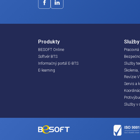
Máte záujem o naše služby? Potrebujete via
špecifickú požiadavku?
Napíšte nám. Odpovieme Vám v najkratš
besoft@besoft.sk
055 / 720 16 10
Produkty
BESOFT Online