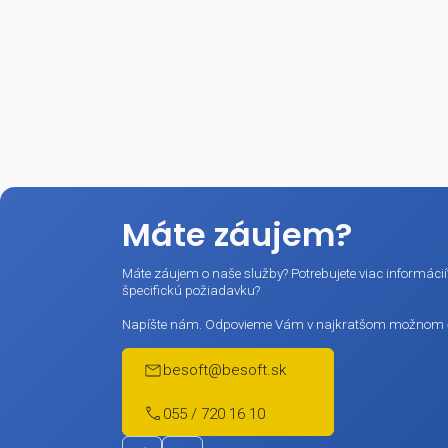
vašej fir
Zmen
úradov
Kurzy
Novi
a ďal
Email:
Meno / F
Marketingo
Kliknutím na
s týmito po
Máte záujem?