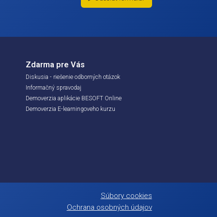
Odoslať
sle zákona č.
ne a doplnení
 kľúč
Zdarma pre Vás
zík
Diskusia - riešenie odborných otázo