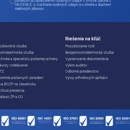
c informácií? Máte
Audit vám pošleme na e-mail ihneď po registrácii.
om možnom čase.
+421
Súhlasím so spracovaním osobných údajov v zmy
18/2018 Z. z. o ochrane osobných údajov a o zme
niektorých zákonov.
Služby
Riešenia na
Pracovná zdravotná služba
Posudzovanie ri