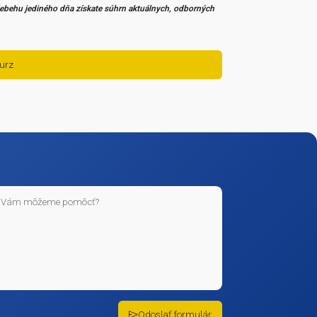
 určená pre bezpečnostných technikov, technikov požiarnej ochrany, zástup
dnikateľov, vedúcich zamestnancov, personalistov a všetkých, ktorí si c
ernenia
MBA ,
riaditeľ, Inšpektorát práce Košice
r, Inšpektorát práce Bratislava
MPH,
Úrad verejného zdravotníctva SR
iceprezident prezídium HaZZ SR
eľ odboru požiarnej prevencie Prezídia HaZZ SR
torému ušetríte čas a v priebehu jediného dňa získate súhrn aktuálnych
Mám záujem o tento kurz
lade