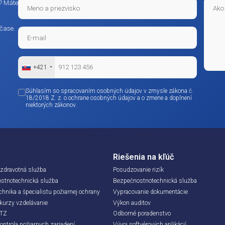
Kontaktujte nás
irma:
c informácií? Máte
vý súhlas
om možnom čase.
 tlačidlo nižšie vyjadrujete súhlas s tým, že vaše údaje môžeme spracovať v sú
dmienkami.
+421
Audit vám pošleme na e-mail ihneď po registrácii.
Súhlasím so spracovaním osobných údajov v zmy
18/2018 Z. z. o ochrane osobných údajov a o zme
niektorých zákonov.