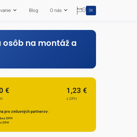
rning
Vzdelávanie
Blog
O nás
á príprava osôb na montáž 
1,00 €
1,
bez DPH
s DP
i
Cena pre zmluvných partnerov :