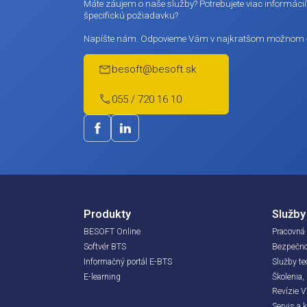
Email:
Máte záujem?
Meno / F
Máte záujem o naše služby? Potrebujete via
špecifickú požiadavku?
Marketingo
Napíšte nám. Odpovieme Vám v najkratš
Kliknutím na
s týmito po
besoft@besoft.sk
055 / 720 16 10