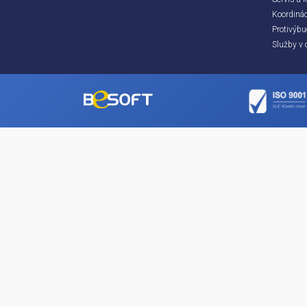
Produkty
BESOFT Online
Softvér BTS
Informačný portál E-BTS
E-learning