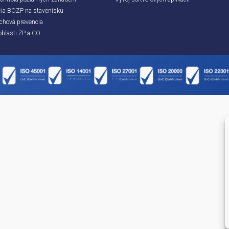
Služby
Riešenia na
Pracovná zdravotná služba
Posudzovanie ri
Bezpečnostnotechnická služba
Bezpečnostnote
Služby technika a špecialistu požiarnej ochrany
Vypracovanie d
Školenia, kurzy vzdelávanie
Výkon auditov
Revízie VTZ
Odborné porade
Servis a kontrola požiarnych zariadení
Vývoj softvérový
Koordinácia BOZP na stavenisku
Protivýbuchová prevencia
Služby v oblasti ŽP a CO