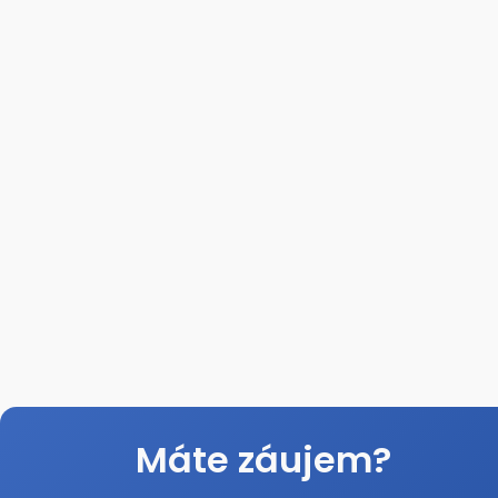
Bu
Prihlást
Rýchly a
vašej fir
Zmen
úradov
Kurzy
Novi
a ďal