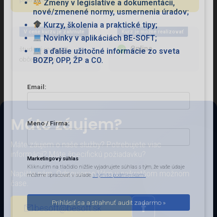
Zmeny v legislatíve a dokumentácii,
nové/zmenené normy, usmernenia úradov;
Kurzy, školenia a praktické tipy;
V cene kurzu je zahrnuté
Kurz je možné realizovať
Novinky v aplikáciách BE-SOFT;
Online
študijný materiál,
a ďalšie užitočné informácie zo sveta
občerstvenie
BOZP, OPP, ŽP a CO.
Email:
Máte záujem?
Meno / Firma:
Máte záujem o naše služby? Potrebujete viac
informácií? Máte špecifickú požiadavku?
Marketingový súhlas
Kliknutím na tlačidlo nižšie vyjadrujete súhlas s tým, že vaše údaje
Napíšte nám. Odpovieme Vám v najkratšom možnom
môžeme spracovať v súlade
s týmito podmienkami.
čase.
besoft@besoft.sk