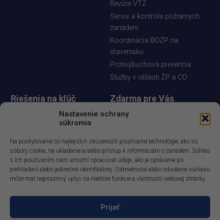
Revízie VTZ
Servis a kontrola požiarnych
zariadení
Koordinácia BOZP na
stavenisku
Protivýbuchová prevencia
Služby v oblasti ŽP a CO
Riešenia na kľúč
Zdarma pre Vás
Posudzovanie rizík
Diskusia - riešenie odborných
Nastavenie ochrany
súkromia
otázok
Bezpečnostnotechnická
služba
Informačný spravodaj
Na poskytovanie čo najlepších skúseností používame technológie, ako sú
Vypracovanie dokumentácie
Demoverzia aplikácie
súbory cookie, na ukladanie a/alebo prístup k informáciám o zariadení. Súhlas
s ich používaním nám umožní spracúvať údaje, ako je správanie pri
BESOFT Online
Výkon auditov
prehliadaní alebo jedinečné identifikátory. Odmietnutie alebo odvolanie súhlasu
Demoverzia E-learningoveho
Odborné poradenstvo
môže mať nepriaznivý vplyv na niektoré funkcie a vlastnosti webovej stránky.
kurzu
Vývoj softvérových aplikácií
Prijať