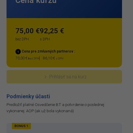
Cena kurzu
75,00 €
92,25 €
bez DPH
s DPH
Cena pre zmluvných partnerov :
i
70,00 €
86,10 €
bez DPH
s DPH
Prihlásiť sa na kurz
Podmienky účasti
Predložiť platné Osvedčenie BT a potvrdenie o poslednej
vykonanej AOP (ak už bola vykonaná)
BONUS 1