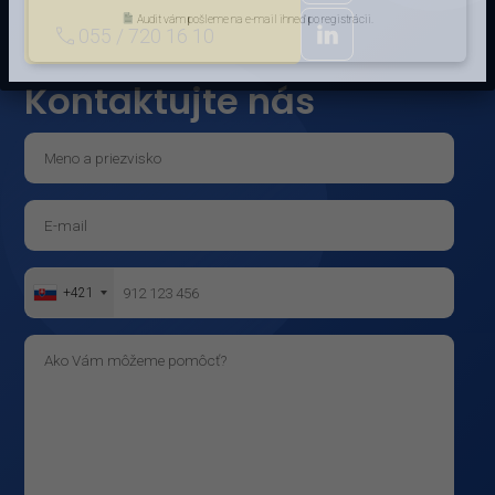
Audit vám pošleme na e-mail ihneď po registrácii.
055 / 720 16 10
Kontaktujte nás
+421