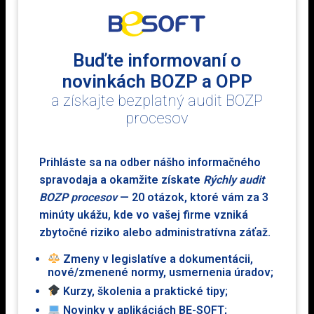
Cenovo zvýhodnené balíky
Buďte informovaní o
novinkách BOZP a OPP
a získajte bezplatný audit BOZP
procesov
Ročné predplatné
internetovej aktualizácie
zvolených modulov
Prihláste sa na odber nášho informačného
Cena spolu
bez DPH
spravodaja a okamžite získate
Rýchly audit
0,00 €
BOZP procesov
— 20 otázok, ktoré vám za 3
minúty ukážu, kde vo vašej firme vzniká
0,00 € s DPH
zbytočné riziko alebo administratívna záťaž.
Zmeny v legislatíve a dokumentácii,
Objednávka
nové/zmenené normy, usmernenia úradov;
Kurzy, školenia a praktické tipy;
Novinky v aplikáciách BE-SOFT;