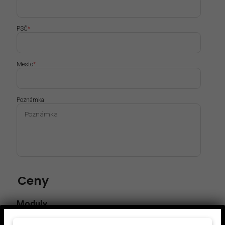
PSČ
*
Mesto
*
Poznámka
Ceny
Moduly
Odpady