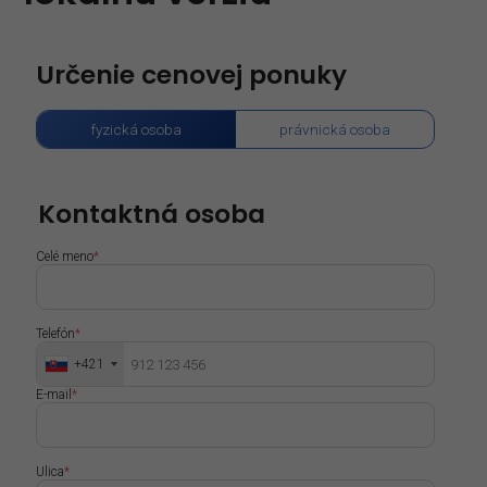
Určenie cenovej ponuky
fyzická osoba
právnická osoba
Kontaktná osoba
Celé meno
*
Telefón
*
+421
E-mail
*
Ulica
*