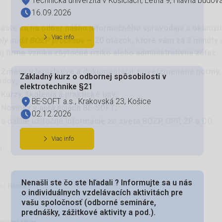
ďte informovaní o novinkách BOZP a 
Technická univerzita v Košiciach, Letná 9, Hlavná budov
a získajte bezplatný audit BOZP procesov
16.09.2026
Viac info
 sa na odber nášho informačného spravodaja a okamžite zís
dit BOZP procesov
— 20 otázok, ktoré vám za 3 minúty ukážu
e vzniká zbytočné riziko alebo administratívna záťaž.
Základný kurz o odbornej spôsobilosti v
elektrotechnike §21
 v legislatíve a dokumentácii, nové/zmenené normy, usme
BE-SOFT a.s., Krakovská 23, Košice
 školenia a praktické tipy;
02.12.2026
ky v aplikáciách BE-SOFT;
ie užitočné informácie zo sveta BOZP, OPP, ŽP a CO.
Viac info
Nenašli ste čo ste hľadali ? Informujte sa u nás
o individuálnych vzdelávacích aktivitách pre
vašu spoločnosť (odborné semináre,
a:
prednášky, zážitkové aktivity a pod.).