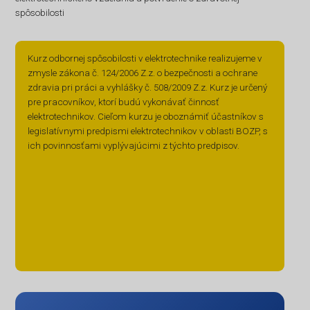
spôsobilosti
Kurz odbornej spôsobilosti v elektrotechnike realizujeme v
zmysle zákona č. 124/2006 Z.z. o bezpečnosti a ochrane
zdravia pri práci a vyhlášky č. 508/2009 Z.z. Kurz je určený
pre pracovníkov, ktorí budú vykonávať činnosť
elektrotechnikov. Cieľom kurzu je oboznámiť účastníkov s
legislatívnymi predpismi elektrotechnikov v oblasti BOZP, s
ich povinnosťami vyplývajúcimi z týchto predpisov.