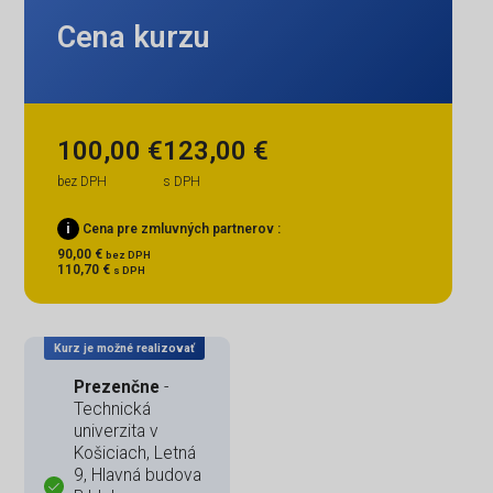
Cena kurzu
100,00 €
123,00 €
bez DPH
s DPH
i
Cena pre zmluvných partnerov :
90,00 €
bez DPH
110,70 €
s DPH
Kurz je možné realizovať
Prezenčne
-
Technická
univerzita v
Košiciach, Letná
9, Hlavná budova