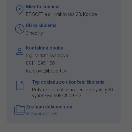
Miesto konania
BE-SOFT a.s., Krakovská 23, Košice
Dĺžka školenia
3 hodiny
Kontaktná osoba
Ing. Miriam Kyseľová
0911 095 128
kyselova@besoft.sk
Typ dokladu po ukončení školenia
Potvrdenie o oboznámení v zmysle §20
vyhlášky č.508/2009 Z.z.
Zoznam dokumentov
POZVÁNKA
(304 KB)