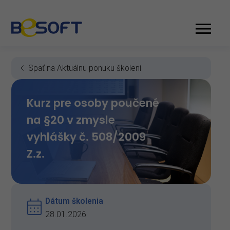
Späť na Aktuálnu ponuku školení
Kurz pre osoby poučené
na §20 v zmysle
vyhlášky č. 508/2009
Z.z.
Dátum školenia
28.01.2026