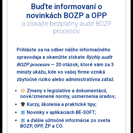
technické zariadenie elektrické alebo vykonávať na ňom
Buďte informovaní o
prácu v súlade s bezpečnostnotechnickými
novinkách BOZP a OPP
požiadavkami.
a získajte bezplatný audit BOZP
procesov
Prihláste sa na odber nášho informačného
spravodaja a okamžite získate
Rýchly audit
V cene kurzu je zahrnuté
Kurz je možné realizovať
BOZP procesov
— 20 otázok, ktoré vám za 3
Prezenčne
účastnícky poplatok,
minúty ukážu, kde vo vašej firme vzniká
vydanie potvrdenia a
zbytočné riziko alebo administratívna záťaž.
ostatná réžia
Zmeny v legislatíve a dokumentácii,
nové/zmenené normy, usmernenia úradov;
Kurzy, školenia a praktické tipy;
Novinky v aplikáciách BE-SOFT;
Máte záujem?
a ďalšie užitočné informácie zo sveta
BOZP, OPP, ŽP a CO.