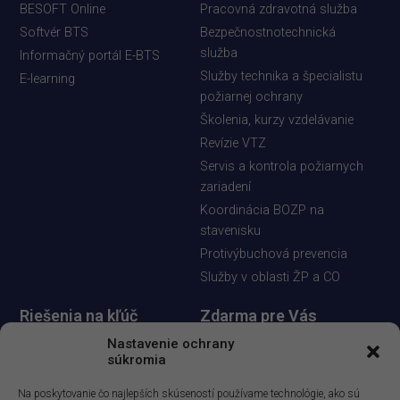
BESOFT Online
Pracovná zdravotná služba
Softvér BTS
Bezpečnostnotechnická
služba
Informačný portál E-BTS
Služby technika a špecialistu
E-learning
požiarnej ochrany
Školenia, kurzy vzdelávanie
Revízie VTZ
Servis a kontrola požiarnych
zariadení
Koordinácia BOZP na
stavenisku
Protivýbuchová prevencia
Služby v oblasti ŽP a CO
Riešenia na kľúč
Zdarma pre Vás
Posudzovanie rizík
Diskusia - riešenie odborných
Nastavenie ochrany
súkromia
otázok
Bezpečnostnotechnická
služba
Informačný spravodaj
Na poskytovanie čo najlepších skúseností používame technológie, ako sú