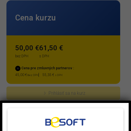
Cena kurzu
50,00 €
61,50 €
bez DPH
s DPH
Cena pre zmluvných partnerov :
i
45,00 €
55,35 €
bez DPH
s DPH
Prihlásiť sa na kurz
Kurz realizujeme v zmysle vyhlášky MPSVaR SR č.
508/2009 Z. z. Kurz je určený pre osoby bez
elektrotechnického vzdelania, ktoré budú môcť obsluhovať