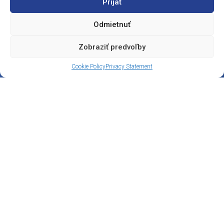
Prijať
Odmietnuť
Zobraziť predvoľby
Cookie Policy
Privacy Statement
Are you interested?
Are you interested in our services? Do you need more
information? Do you have a specific request?
Write to us, and we will respond as soon as possible.
besoft@besoft.sk
055 / 720 16 10
Contact us